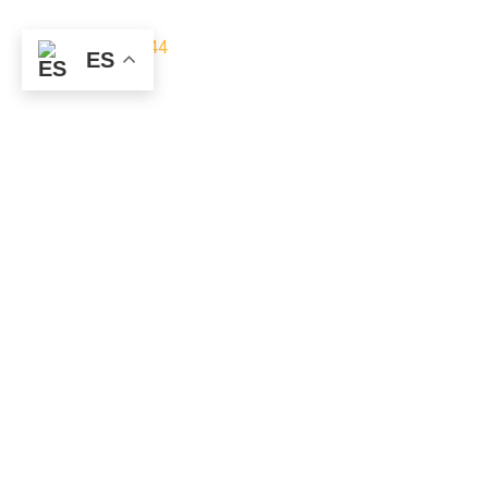
burgertime04@gmail.com
+34 936 59 65 44
ES
Horario casanova
Toda La semana: 12:00 – 01:00
Martes: Cerrado
Horario Joaquín Costa
Toda La semana: 12:00 – 01:00
Lunes: Cerrado
Síguenos