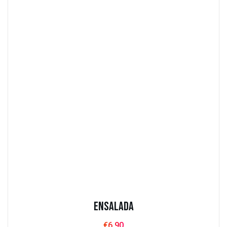
Ensalada
€
6.90