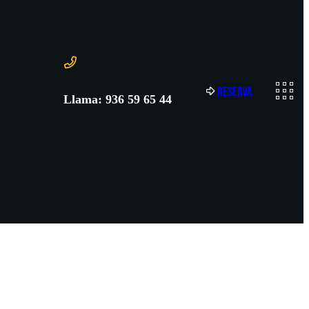
R
e
s
e
r
v
a
Llama: 936 59 65 44