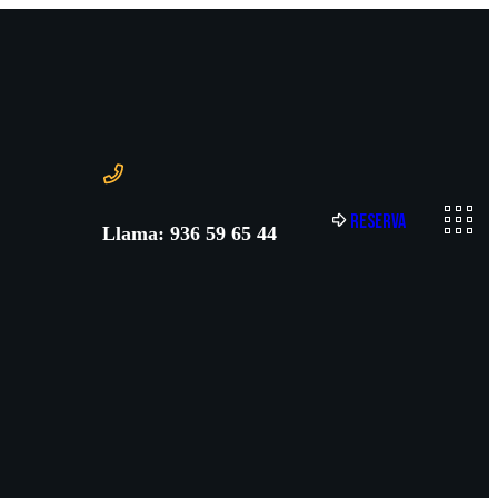
R
e
s
e
r
v
a
Llama: 936 59 65 44