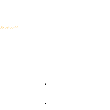
Toda La semana: 12
rtime04@gmail.com
Martes: Cerrado
36 59 65 44
Horario Joaquín Cost
Toda La semana: 12
Lunes: Cerrado
Entrantes
Ternera