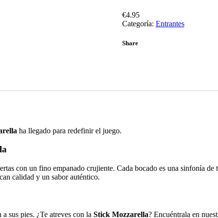
€
4.95
Categoría:
Entrantes
Share
rella
ha llegado para redefinir el juego.
la
ertas con un fino empanado crujiente. Cada bocado es una sinfonía de tex
an calidad y un sabor auténtico.
n a sus pies. ¿Te atreves con la
Stick Mozzarella
? Encuéntrala en nuest