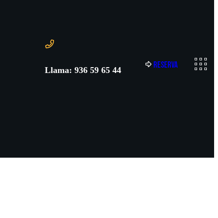
R
e
s
e
r
v
a
Llama: 936 59 65 44