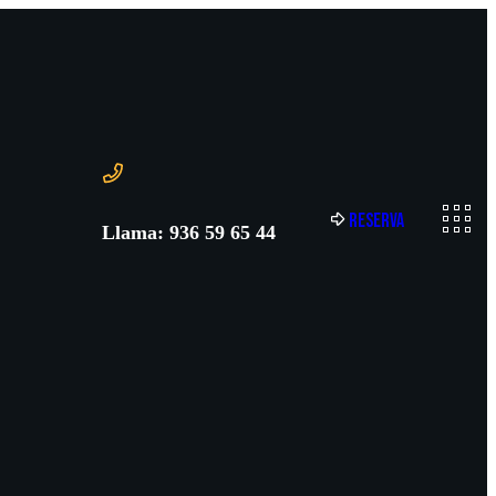
R
e
s
e
r
v
a
Llama: 936 59 65 44