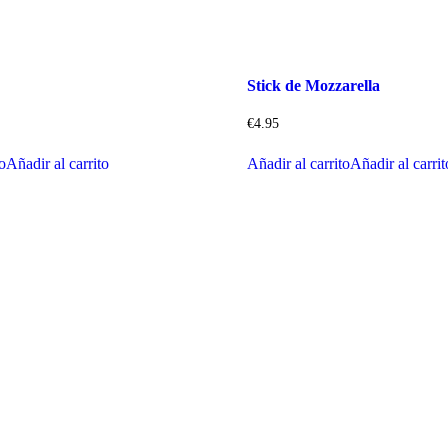
Stick de Mozzarella
€
4.95
to
Añadir al carrito
Añadir al carrito
Añadir al carrit
Horario casanova
Toda La semana: 12