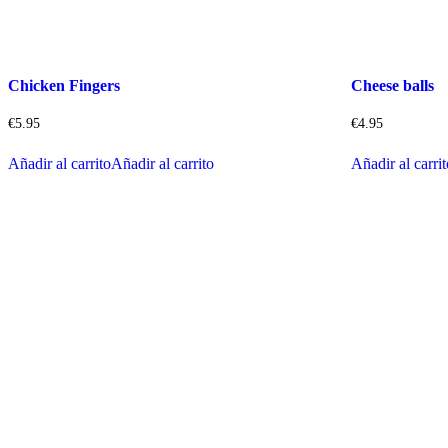
Chicken Fingers
Cheese balls
€
5.95
€
4.95
Añadir al carrito
Añadir al carrito
Añadir al carri
Dirección
contáctanos