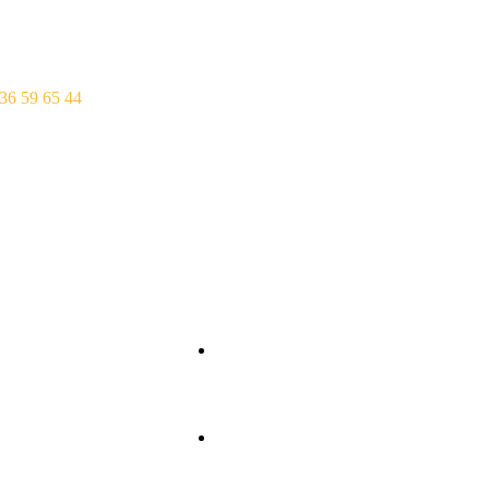
rtime04@gmail.com
Martes: Cerrado
36 59 65 44
Horario Joaquín Cost
Toda La semana: 12
Lunes: Cerrado
Entrantes
Ternera