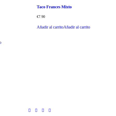
Taco Frances Mixto
€
7.90
Añadir al carrito
Añadir al carrito
o
Síguenos
:00 – 01:00