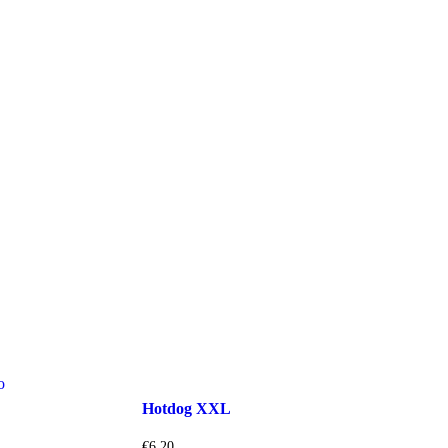
o
Hotdog XXL
€
6.20