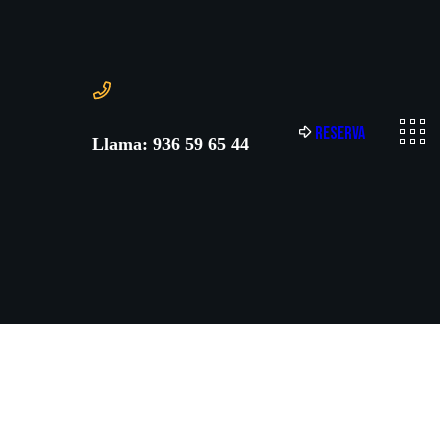
R
e
s
e
r
v
a
Llama: 936 59 65 44