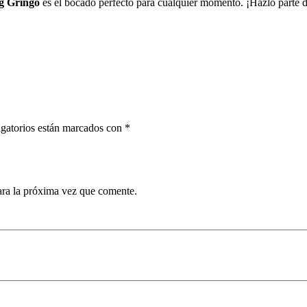
g Gringo
es el bocado perfecto para cualquier momento. ¡Hazlo parte 
gatorios están marcados con
*
ara la próxima vez que comente.