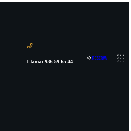
R
e
s
e
r
v
a
Llama: 936 59 65 44