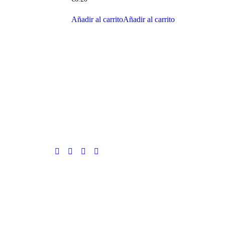
Añadir al carrito
Añadir al carrito
Síguenos
:00 – 01:00
a