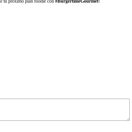
de tu próximo plan foodie con
#BurgertimeGourmet
!