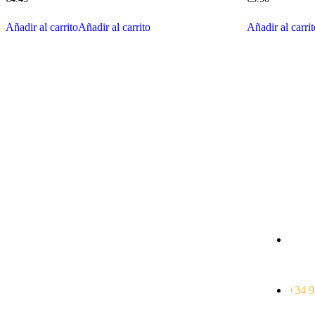
Añadir al carrito
Añadir al carrito
Añadir al carri
Dirección
contáctanos
burge
Carrer de Casanova, 9, bajos 1,
Eixample, 08011 Barcelona
+34 9