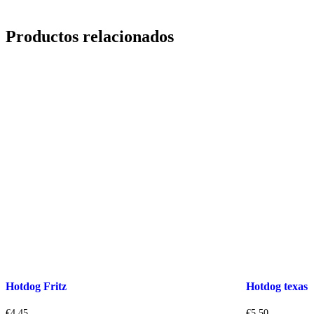
Productos relacionados
Hotdog Fritz
Hotdog texas
€
4.45
€
5.50