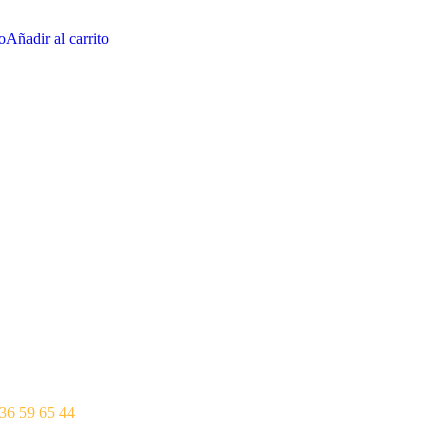
to
Añadir al carrito
Horario casanova
Toda La semana: 12
rtime04@gmail.com
Martes: Cerrado
36 59 65 44
Horario Joaquín Cost