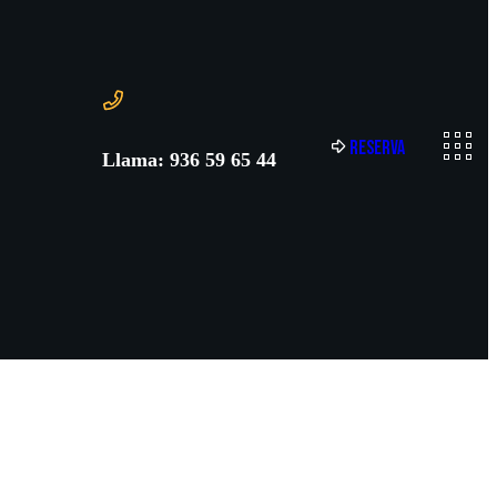
R
e
s
e
r
v
a
Llama: 936 59 65 44