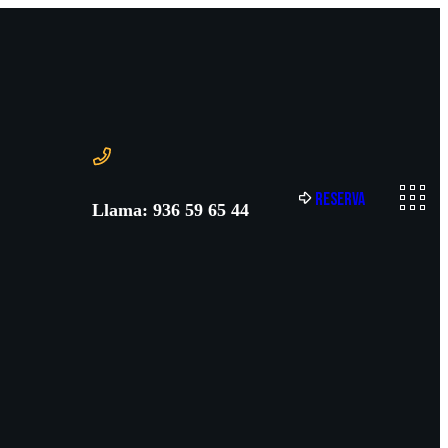
R
e
s
e
r
v
a
Llama: 936 59 65 44