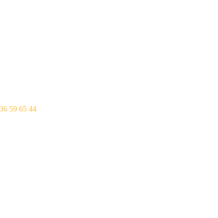
Horario casanova
Toda La semana: 12
rtime04@gmail.com
Martes: Cerrado
36 59 65 44
Horario Joaquín Cost
Toda La semana: 12
Lunes: Cerrado