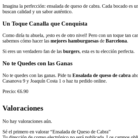
Imagina la perfección: ensalada de queso de cabra. Cada bocado es una
buscan calidad y un sabor auténtico.
Un Toque Canalla que Conquista
Como diría tu abuela, ¡esto es de otro nivel! Pero con un toque tan can
sabemos cómo hacer las
mejores hamburguesas
de
Barcelona
.
Si eres un verdadero fan de las
burgers
, esta es tu elección perfecta.
No te Quedes con las Ganas
No te quedes con las ganas. Pide tu
Ensalada de queso de cabra
aho
Casanova 9 y Joaquín Costa 1 o haz tu pedido online.
Precio: €6.90
Valoraciones
No hay valoraciones aún.
Sé el primero en valorar “Ensalada de Queso de Cabra”
Tu dirección de correo electrónico no será publicada.
Los campos obli