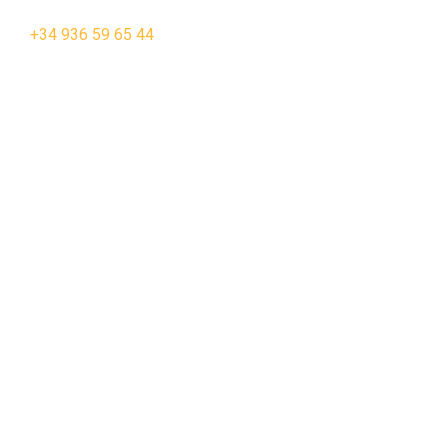
+34 936 59 65 44
Horario casanova
Toda La semana: 12:00 – 01:00
Martes: Cerrado
Horario Joaquín Costa
Toda La semana: 12:00 – 01:00
Lunes: Cerrado
Síguenos