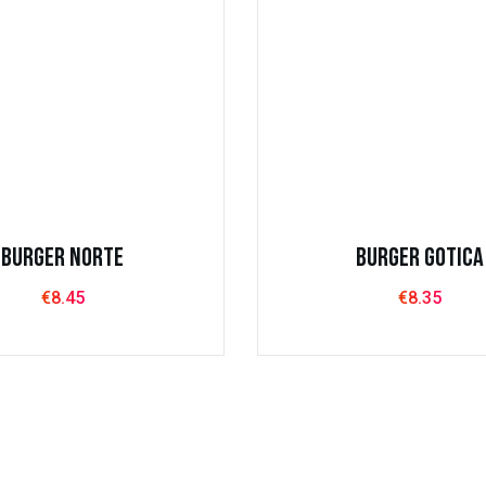
01:00
9 65 44
Martes: Cerrado
Horario Joaquí
Toda La semana: 1
01:00
Lunes: Cerrado
Burger Norte
Burger Gotica
€
8.45
€
8.35
ernera
Pollo
Cordero
Hotdogs Halal
Taco fra