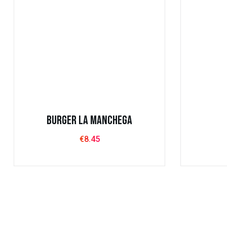
+34 936 5
Eixample, 08011 Barcelona
1 Bis, Carrer de Joaquín Costa, 1, Bj,
Ciutat Vella, 08001 Barcelona
Burger La Manchega
€
8.45
Entrantes
T
Copyright
2025
SDH All Rights Reserved