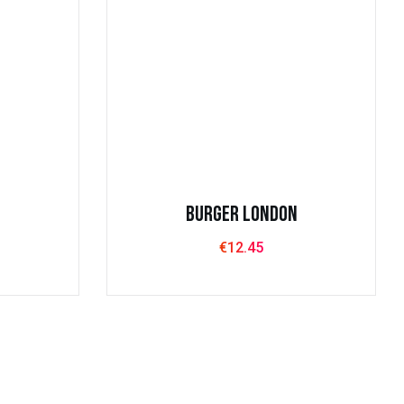
n Costa
2:00 –
Burger London
€
12.45
nces
Vegies
Privacidad
Términos y condiciones