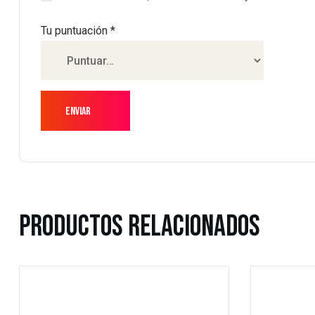
Tu puntuación
*
Productos Relacionados
Dirección
contáct
burgertim
Carrer de Casanova, 9, bajos 1,