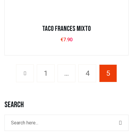
Taco Frances Mixto
€
7.90
1
…
4
5
Search