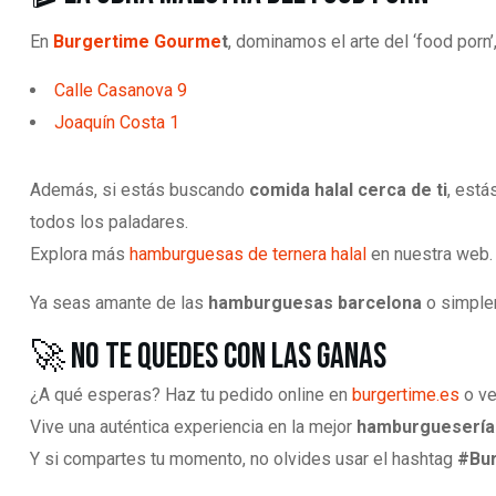
En
Burgertime Gourme
t
, dominamos el arte del ‘food porn’
Calle Casanova 9
Joaquín Costa 1
Además, si estás buscando
comida halal cerca de ti
, está
todos los paladares.
Explora más
hamburguesas de ternera halal
en nuestra web.
Ya seas amante de las
hamburguesas barcelona
o simple
🚀 No te quedes con las ganas
¿A qué esperas? Haz tu pedido online en
burgertime.es
o ve
Vive una auténtica experiencia en la mejor
hamburguesería 
Y si compartes tu momento, no olvides usar el hashtag
#Bu