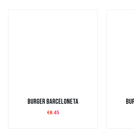
Dirección
contáct
burgertim
Carrer de Casanova, 9, bajos 1,
+34 936 5
Eixample, 08011 Barcelona
1 Bis, Carrer de Joaquín Costa, 1, Bj,
Ciutat Vella, 08001 Barcelona
Burger Barceloneta
Bu
€
8.45
Entrantes
T