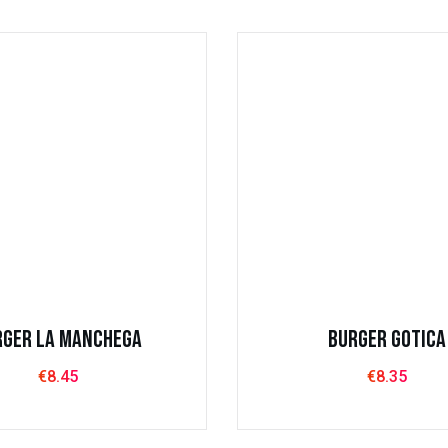
anos
Horario casan
e04@gmail.com
Toda La semana: 1
01:00
9 65 44
Martes: Cerrado
Horario Joaquí
Toda La semana: 1
01:00
Lunes: Cerrado
rger La Manchega
Burger Gotica
€
8.45
€
8.35
ernera
Pollo
Cordero
Hotdogs Halal
Taco fra