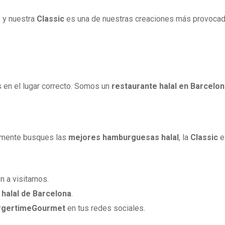
, y nuestra
Classic
es una de nuestras creaciones más provocado
s en el lugar correcto. Somos un
restaurante halal en Barcelo
mente busques las
mejores hamburguesas halal
, la
Classic
es
n a visitarnos.
halal de Barcelona
.
rgertimeGourmet
en tus redes sociales.