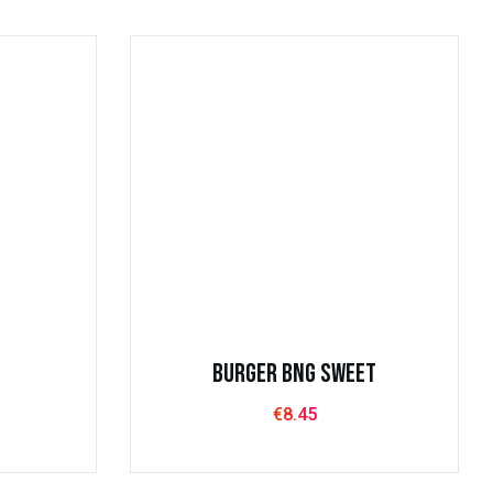
ova
Síguenos
2:00 –
n Costa
2:00 –
Burger BNG Sweet
€
8.45
nces
Vegies